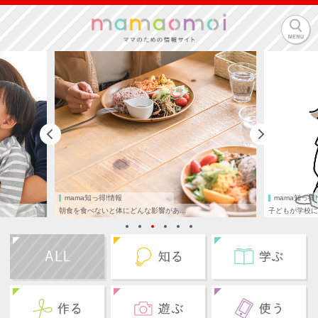
mama知っ得!情報
mama知っ得
朝食を食べないと体にどんな影響があ...
子どもが学校に