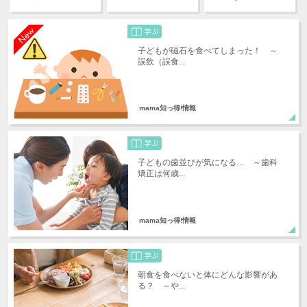
子どもが磁石を食べてしまった！ ～
誤飲（誤食...
mama知っ得!情報
子どもの歯並びが気になる… ～歯科
矯正は何歳...
mama知っ得!情報
朝食を食べないと体にどんな影響があ
る？ ～や...