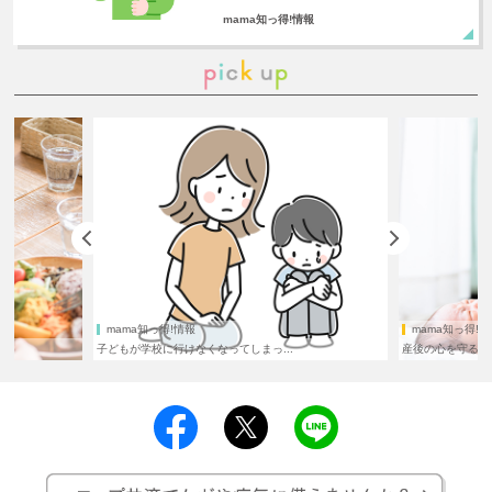
mama知っ得!情報
ama知っ得!情報
mama知っ得!情報
もが学校に行けなくなってしまっ...
産後の心を守るために！ 産後うつの...