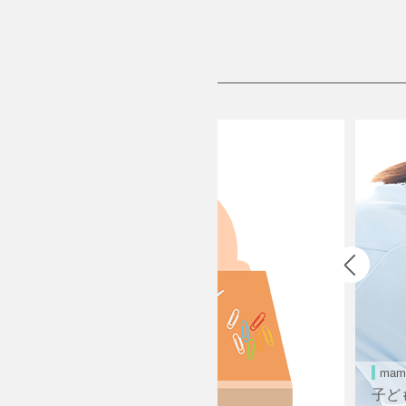
ma
まった！ ～...
子ど