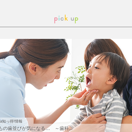
ma知っ得!情報
もの歯並びが気になる… ～歯科...