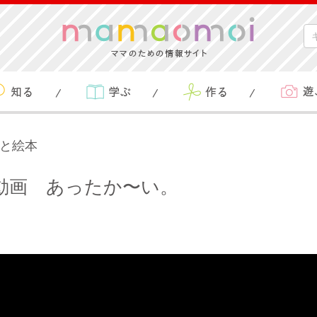
aと絵本
動画 あったか〜い。