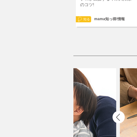
のコツ!
mama知っ得!情報