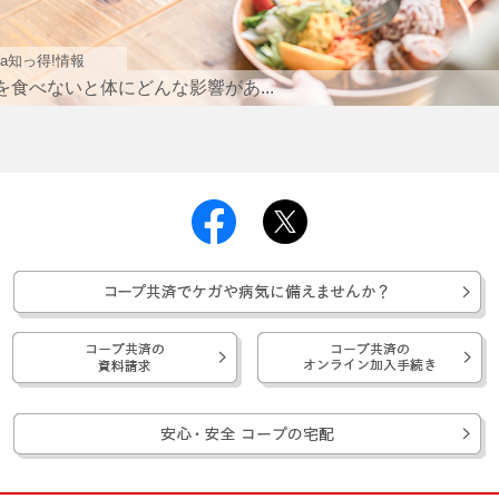
mama知っ得!
があ...
子どもが学校に