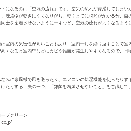
ントになるのは「空気の流れ」です。空気の流れが停滞してしまい
り、洗濯物が乾きにくくなりがち。乾くまでに時間がかかる分、菌
物同士を密着させないように干すなど、空気の流れがよくなるよう
境は室内の気密性が高いこともあり、室内干しを繰り返すことで室
が高くなると室内壁などにカビや雑菌が発生しやすくなるので、日
。
ちなみに扇風機で風を送ったり、エアコンの除湿機能を使ったりす
下げたりする工夫の一つ。「雑菌を増殖させないこと」を意識して
コープクリーン
.co.jp/