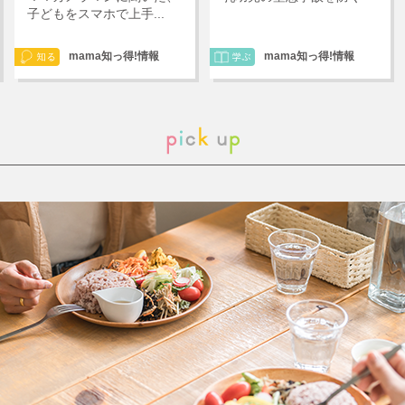
子どもをスマホで上手...
mama知っ得!情報
mama知っ得!情報