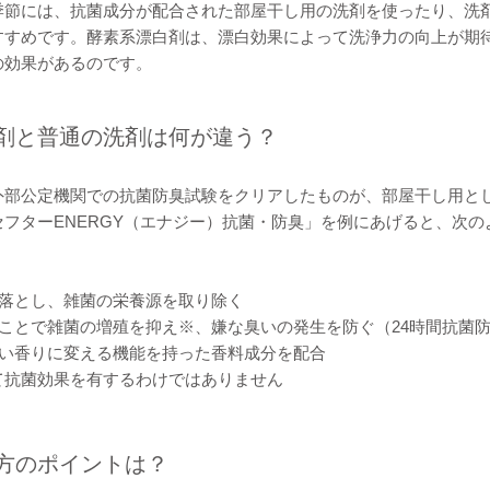
季節には、抗菌成分が配合された部屋干し用の洗剤を使ったり、洗
すすめです。酵素系漂白剤は、漂白効果によって洗浄力の向上が期
の効果があるのです。
剤と普通の洗剤は何が違う？
外部公定機関での抗菌防臭試験をクリアしたものが、部屋干し用と
フターENERGY（エナジー）抗菌・防臭」を例にあげると、次の
を落とし、雑菌の栄養源を取り除く
ことで雑菌の増殖を抑え※、嫌な臭いの発生を防ぐ（24時間抗菌
良い香りに変える機能を持った香料成分を配合
て抗菌効果を有するわけではありません
方のポイントは？