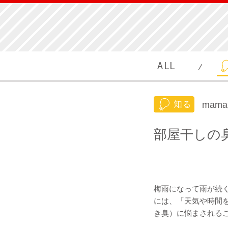
mam
部屋干しの
梅雨になって雨が続く
には、「天気や時間
き臭）に悩まされる