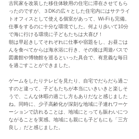
古民家を改装した移住体験用の住宅に滞在させてもら
ったのですが、３DKの広々とした住宅内にはサテライ
トオフィスとして使える個室があって、Wi-Fiも完備。
仕事をするのに十分な環境でした。何より歩いて10分
で海に行ける環境に子どもたちは大喜び！
朝は早起きしてそれぞれに仕事や宿題をし、お昼ごは
んを食べてからは海水浴に行き、その後は周遊バスで
図書館や博物館を巡るといった具合で、有意義な毎日
を過ごすことができました。
ゲームをしたりテレビを見たり、自宅でだらだら過ご
すのと違って、子どもたちが本当にいきいきと楽しそ
うで、こんな休暇の過ごし方もありだなと感じました
ね。同時に、少子高齢化が深刻な地域に子連れワーケ
ーションで訪れることは、地域にとっても賑わいにつ
ながることを実感。地域にも親にも子どもにも「三方
良し」だと感じました。