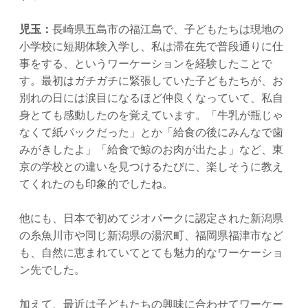
児玉：
長崎県五島市の福江島で、子どもたちは現地の
小学校に短期体験入学し、私は滞在先で普段通りに仕
事をする、というワーケーションを経験したことで
す。最初はガチガチに緊張していた子どもたちが、お
別れの日には涙目になるほど仲良くなっていて、私自
身とても感動したのを覚えています。「牛乳が瓶じゃ
なくて紙パックだった」とか「給食の後にみんなで歯
みがきしたよ」「給食で鯨のお肉が出たよ」など、東
京の学校との違いを見つけるたびに、楽しそうに教え
てくれたのも印象的でしたね。
他にも、日本で初めてジオパークに認定された新潟県
の糸魚川市や同じ新潟県の湯沢町、福岡県福津市など
も、自然に恵まれていてとても魅力的なワーケーショ
ン先でした。
加えて、最近は子どもたちの興味に合わせてワーケー