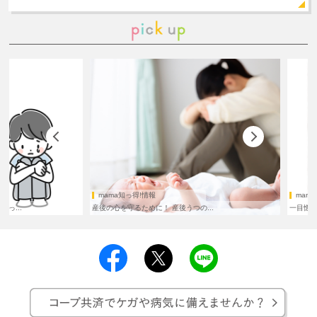
mama知っ得!情報
mamaとマンガ
産後の心を守るために！ 産後うつの...
一目惚れのランド