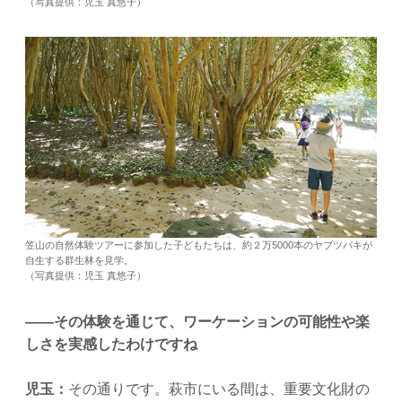
（写真提供：児玉 真悠子）
笠山の自然体験ツアーに参加した子どもたちは、約２万5000本のヤブツバキが
自生する群生林を見学。
（写真提供：児玉 真悠子）
——その体験を通じて、ワーケーションの可能性や楽
しさを実感したわけですね
児玉：
その通りです。萩市にいる間は、重要文化財の