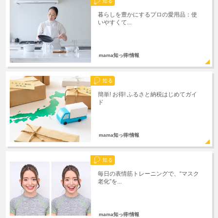
暮らしを豊かにするプロの愛用品：使
いやすくて...
mama知っ得!情報
簡単! お得! ふるさと納税はじめてガイ
ド
mama知っ得!情報
毎日の表情筋トレーニングで、“マスク
老化”を...
mama知っ得!情報