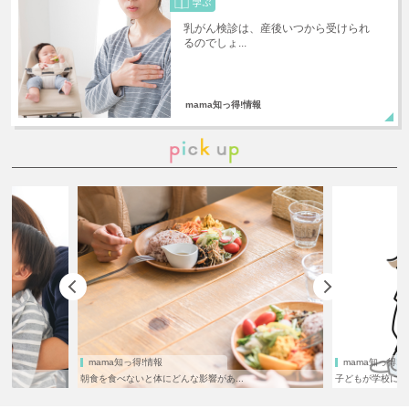
乳がん検診は、産後いつから受けられ
るのでしょ...
mama知っ得!情報
mama知っ得!情報
mama知っ得!
朝食を食べないと体にどんな影響があ...
子どもが学校に行け