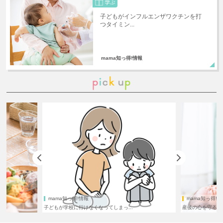
子どもがインフルエンザワクチンを打
つタイミン...
mama知っ得!情報
mama知っ得!情報
mama知っ得!
子どもが学校に行けなくなってしまっ...
産後の心を守るため