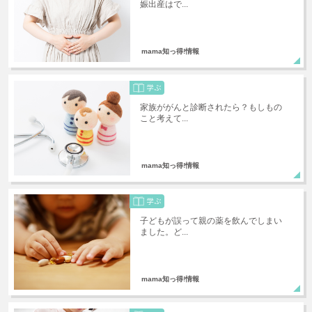
娠出産はで...
mama知っ得!情報
家族ががんと診断されたら？もしもの
こと考えて...
mama知っ得!情報
子どもが誤って親の薬を飲んでしまい
ました。ど...
mama知っ得!情報