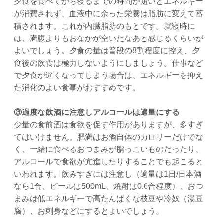
夕食を食べてから寝るまでの時間が短いとエネルギー
が消費されず、血液中に余った栄養は脂肪に変えて蓄
積されます。これが内臓脂肪のもとです。就寝時に
は、満腹よりもおなかが空いたなあと感じるくらいが
よいでしょう。夕食の量は普段の8割程度に控え、夕
食後の飲食は極力しないようにしましょう。仕事など
で夕食が遅くなってしまう場合は、エネルギーを抑え
た消化のよい食事がおすすめです。
③過度な飲酒に注意しアルコールは適量にする
少量の食前酒は食欲を促す作用がありますが、多すぎ
てはいけません。肥満はお酒自体のカロリーだけでな
く、一緒に食べるおつまみが脂っこいものだったり、
アルコールで食欲が亢進したりすることでも起こると
いわれます。飲みすぎには注意し（適量は1日/日本酒
なら1合、ビールは500mL、焼酎は0.6合程度）、おつ
まみは低エネルギーで高たんぱくな枝豆や冷奴（湯豆
腐）、お刺身などにするとよいでしょう。