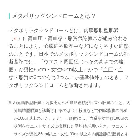
メタボリックシンドロームとは？
メタボリックシンドロームとは、内臓脂肪型肥満
（
）に高血圧・高血糖・脂質代謝異常が組み合わさ
※
ることにより、心臓病や脳卒中などになりやすい病態
のことです。日本でのメタボリックシンドロームの診
断基準では、「ウエスト周囲径（へその高さでの腹
囲）が男性85cm・女性90cm以上」かつ「血圧・血
糖・脂質の3つのうち2つ以上が基準値外」のとき、メ
タボリックシンドロームと診断されます。
※内臓脂肪型肥満：内臓周辺への脂肪蓄積が目立つ肥満のこと。内
臓脂肪型肥満と診断されるのはＣＴ検査などで内臓脂肪の面積
が100㎠以上のとき。ただし一般的には、内臓脂肪面積100㎠の
状態をウエストサイズに換算した平均値が用いられ、ウエスト
サイズが男性85cm以上・女性 90cm以上を内臓脂肪型肥満とす