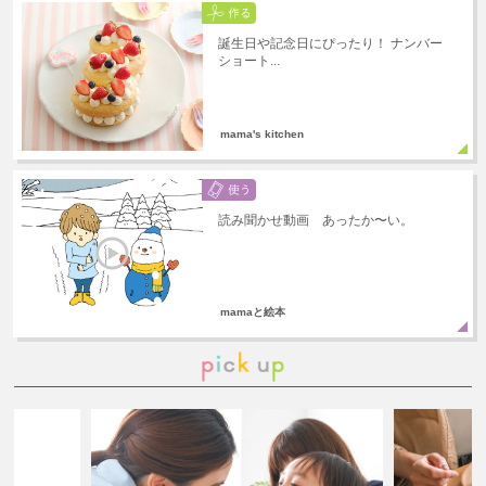
誕生日や記念日にぴったり！ ナンバー
ショート...
mama's kitchen
読み聞かせ動画 あったか〜い。
mamaと絵本