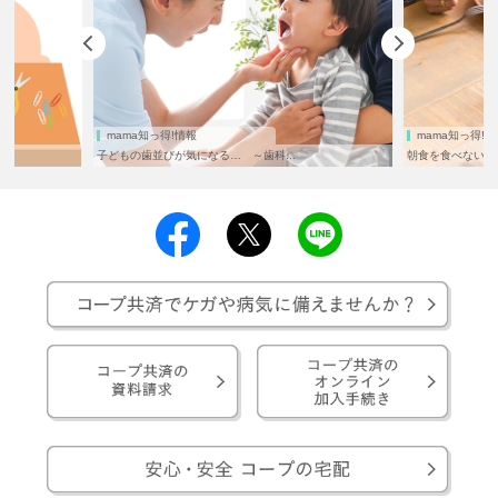
mama知っ得!情報
mama知っ得!情
子どもの歯並びが気になる… ～歯科...
朝食を食べないと体